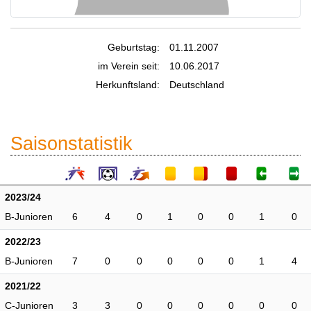
Geburtstag:
01.11.2007
im Verein seit:
10.06.2017
Herkunftsland:
Deutschland
Saisonstatistik
2023/24
B-Junioren
6
4
0
1
0
0
1
0
2022/23
B-Junioren
7
0
0
0
0
0
1
4
2021/22
C-Junioren
3
3
0
0
0
0
0
0