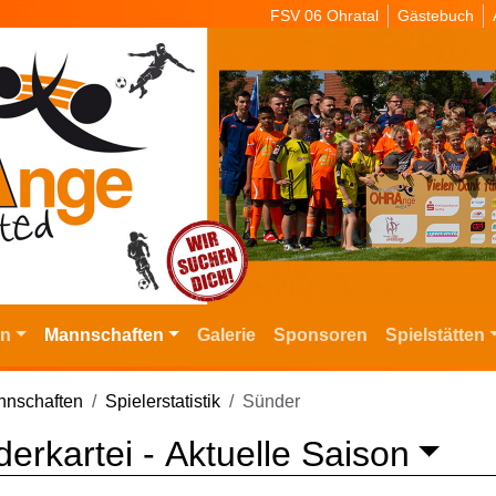
FSV 06 Ohratal
Gästebuch
in
Mannschaften
Galerie
Sponsoren
Spielstätten
nschaften
Spielerstatistik
Sünder
erkartei -
Aktuelle Saison