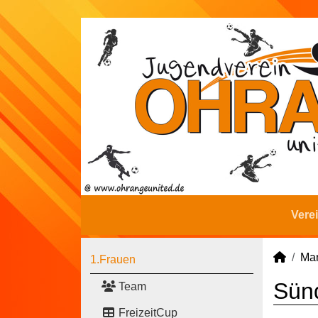
Vere
Man
1.Frauen
Sünd
Team
FreizeitCup