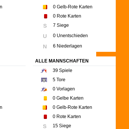
en
0
Gelb-Rote Karten
0
Rote Karten
S
7 Siege
U
0 Unentschieden
N
6 Niederlagen
ALLE MANNSCHAFTEN
39
Spiele
5
Tore
0
Vorlagen
0
Gelbe Karten
en
0
Gelb-Rote Karten
0
Rote Karten
S
15 Siege