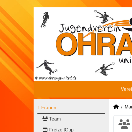
Vere
Man
1.Frauen
Team
FreizeitCup