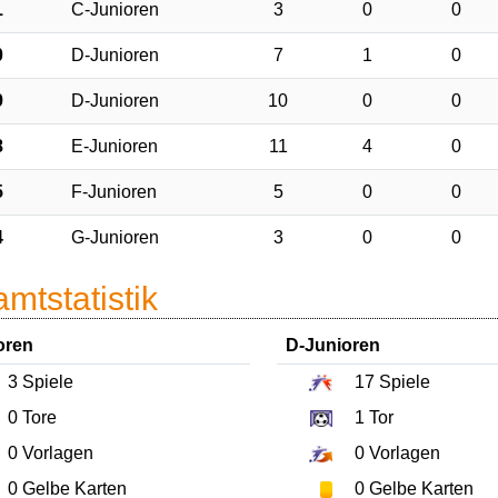
1
C-Junioren
3
0
0
0
D-Junioren
7
1
0
9
D-Junioren
10
0
0
8
E-Junioren
11
4
0
5
F-Junioren
5
0
0
4
G-Junioren
3
0
0
mtstatistik
oren
D-Junioren
3
Spiele
17
Spiele
0
Tore
1
Tor
0
Vorlagen
0
Vorlagen
0
Gelbe Karten
0
Gelbe Karten