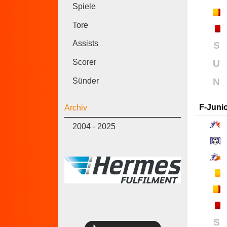
Spiele
Tore
Assists
S
Scorer
U
Sünder
N
F-Juni
Archiv
2004 - 2025
S