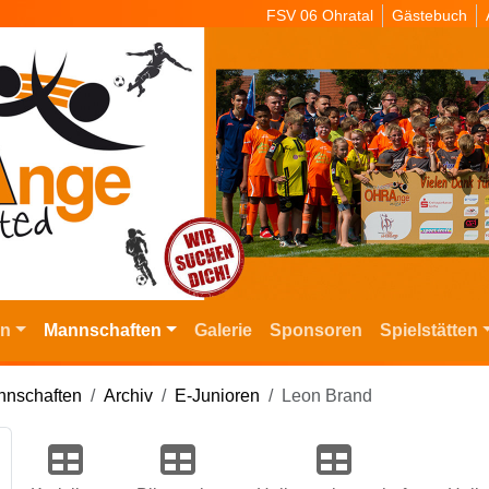
FSV 06 Ohratal
Gästebuch
in
Mannschaften
Galerie
Sponsoren
Spielstätten
nschaften
Archiv
E-Junioren
Leon Brand