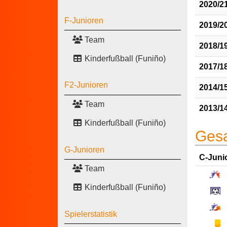
2020/2
F-Junioren
2019/2
Team
2018/1
Kinderfußball (Funiño)
2017/1
F2-Junioren
2014/1
Team
2013/1
Kinderfußball (Funiño)
Gesa
G-Junioren
C-Juni
Team
Kinderfußball (Funiño)
Spielerstatistik