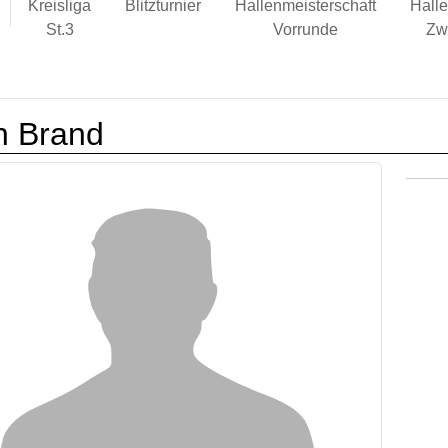
Kreisliga
Blitzturnier
Hallenmeisterschaft
Halle
St.3
Vorrunde
Zw
n Brand