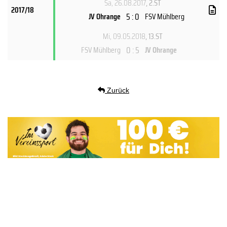
Sa, 26.08.2017
, 2.ST
2017/18
5 : 0
JV Ohrange
FSV Mühlberg
Mi, 09.05.2018
, 13.ST
0 : 5
FSV Mühlberg
JV Ohrange
Zurück