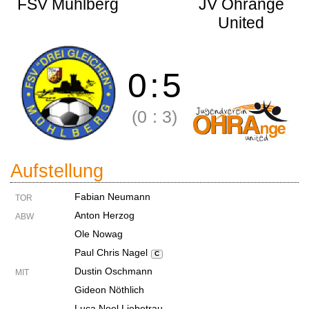
FSV Mühlberg
JV Ohrange
United
0
:
5
(0
:
3)
Aufstellung
Fabian Neumann
TOR
Anton Herzog
ABW
Ole Nowag
Paul Chris Nagel
C
Dustin Oschmann
MIT
Gideon Nöthlich
Luca Noel Liebetrau