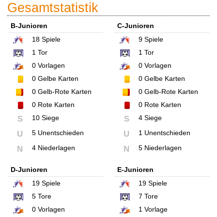
Gesamtstatistik
B-Junioren
C-Junioren
18
Spiele
9
Spiele
1
Tor
1
Tor
0
Vorlagen
0
Vorlagen
0
Gelbe Karten
0
Gelbe Karten
0
Gelb-Rote Karten
0
Gelb-Rote Karten
0
Rote Karten
0
Rote Karten
10 Siege
4 Siege
S
S
5 Unentschieden
1 Unentschieden
U
U
4 Niederlagen
5 Niederlagen
N
N
D-Junioren
E-Junioren
19
Spiele
19
Spiele
5
Tore
7
Tore
0
Vorlagen
1
Vorlage