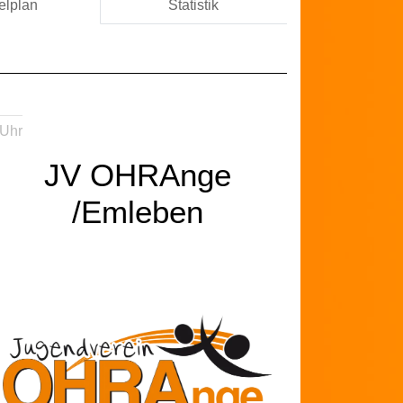
elplan
Statistik
 Uhr
JV OHRAnge
/Emleben