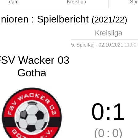
Team
Kreisliga
Spi
nioren :
Spielbericht
(2021/22)
Kreisliga
5. Spieltag - 02.10.2021
11:00
FSV Wacker 03
Gotha
0
:
1
(0
:
0)