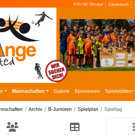
FSV 06 Ohratal
Gästebuch
in
Mannschaften
Galerie
Sponsoren
Spielstätten
nschaften
Archiv
B-Junioren
Spielplan
Spieltag