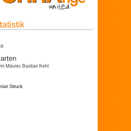
atistik
ck
arten
in Mäurer
,
Bastian Kehl
rian Struck