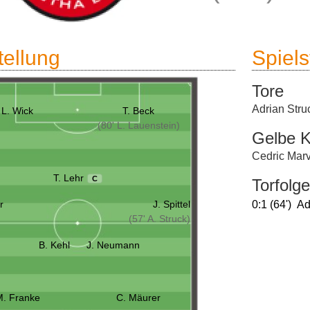
tellung
Spielst
Tore
Adrian Stru
L. Wick
T. Beck
(80' L. Lauenstein)
Gelbe K
Cedric Marv
T. Lehr
C
Torfolge
r
J. Spittel
0:1 (64')
Ad
(57' A. Struck)
B. Kehl
J. Neumann
. Franke
C. Mäurer