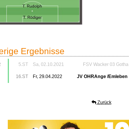
T. Rudolph
T. Rödiger
erige Ergebnisse
2
5.ST
Sa, 02.10.2021
FSV Wacker 03 Gotha
16.ST
Fr, 29.04.2022
JV OHRAnge /Emleben
Zurück