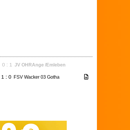
0 : 1
JV OHRAnge /Emleben
1 : 0
FSV Wacker 03 Gotha