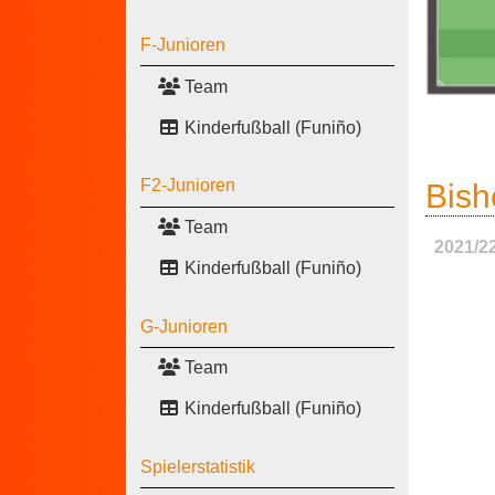
F-Junioren
Team
Kinderfußball (Funiño)
F2-Junioren
Bish
Team
2021/2
Kinderfußball (Funiño)
G-Junioren
Team
Kinderfußball (Funiño)
Spielerstatistik