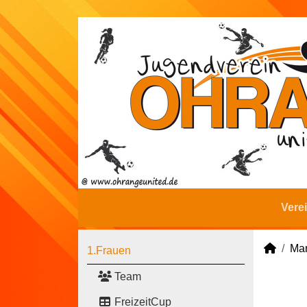
Vere
Man
1.Frauen
Team
FreizeitCup