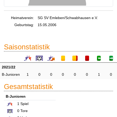
Heimatverein:
SG SV Emleben/Schwabhausen e.V.
Geburtstag:
15.05.2006
Saisonstatistik
2021/22
B-Junioren
1
0
0
0
0
0
1
0
Gesamtstatistik
B-Junioren
1
Spiel
0
Tore