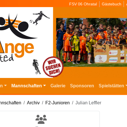
FSV 06 Ohratal
Gästebuch
in
Mannschaften
Galerie
Sponsoren
Spielstätten
nschaften
Archiv
F2-Junioren
Julian Leffler