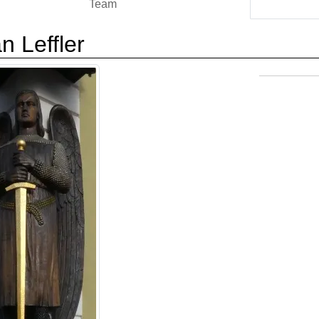
Team
an Leffler