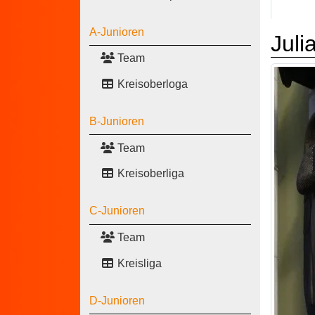
A-Junioren
Juli
Team
Kreisoberloga
B-Junioren
Team
Kreisoberliga
C-Junioren
Team
Kreisliga
D-Junioren