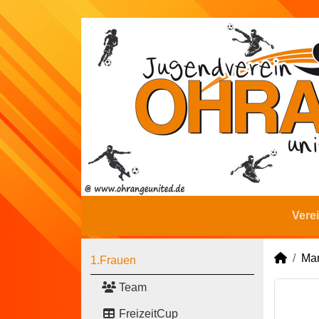
Vere
Man
1.Frauen
Team
FreizeitCup