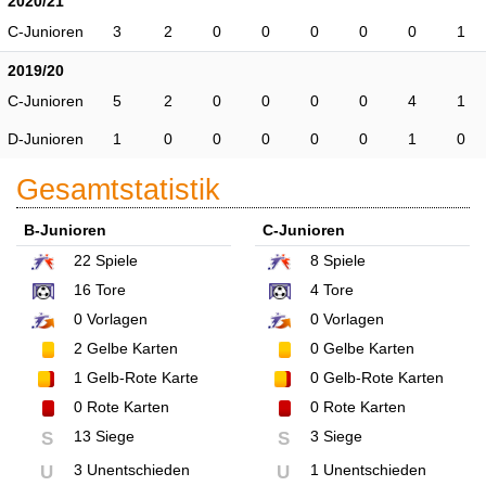
2020/21
C-Junioren
3
2
0
0
0
0
0
1
2019/20
C-Junioren
5
2
0
0
0
0
4
1
D-Junioren
1
0
0
0
0
0
1
0
Gesamtstatistik
B-Junioren
C-Junioren
22
Spiele
8
Spiele
16
Tore
4
Tore
0
Vorlagen
0
Vorlagen
2
Gelbe Karten
0
Gelbe Karten
1
Gelb-Rote Karte
0
Gelb-Rote Karten
0
Rote Karten
0
Rote Karten
13 Siege
3 Siege
S
S
3 Unentschieden
1 Unentschieden
U
U