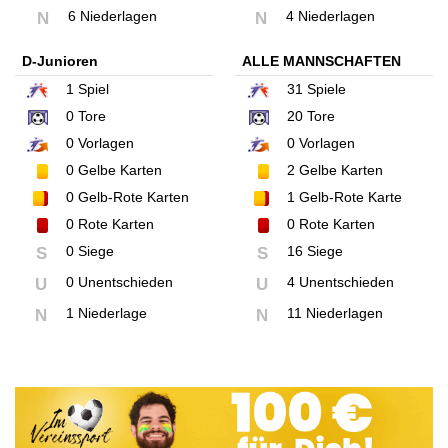
6 Niederlagen
4 Niederlagen
N
N
D-Junioren
ALLE MANNSCHAFTEN
1
Spiel
31
Spiele
0
Tore
20
Tore
0
Vorlagen
0
Vorlagen
0
Gelbe Karten
2
Gelbe Karten
0
Gelb-Rote Karten
1
Gelb-Rote Karte
0
Rote Karten
0
Rote Karten
0 Siege
16 Siege
S
S
0 Unentschieden
4 Unentschieden
U
U
1 Niederlage
11 Niederlagen
N
N