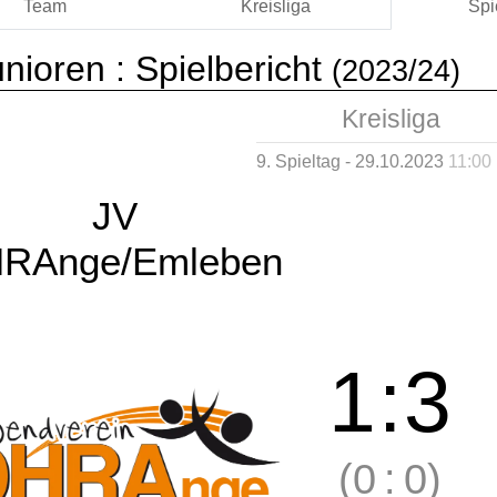
Team
Kreisliga
Spi
nioren :
Spielbericht
(2023/24)
Kreisliga
9. Spieltag - 29.10.2023
11:00
JV
RAnge/Emleben
1
:
3
(0
:
0)