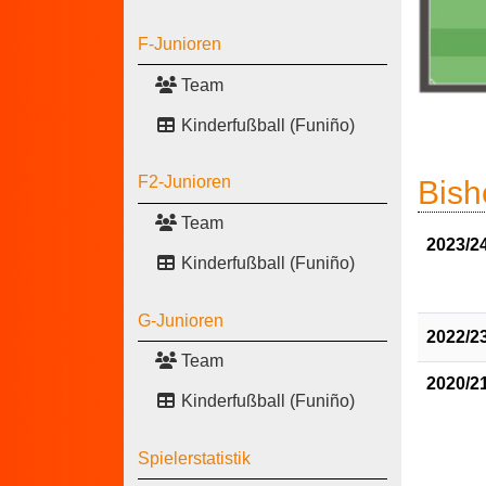
F-Junioren
Team
Kinderfußball (Funiño)
F2-Junioren
Bish
Team
2023/2
Kinderfußball (Funiño)
G-Junioren
2022/2
Team
2020/2
Kinderfußball (Funiño)
Spielerstatistik