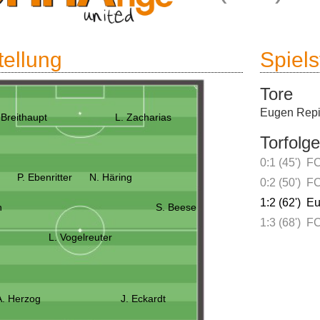
tellung
Spielst
Tore
Eugen Rep
 Breithaupt
L. Zacharias
Torfolge
0:1 (45')
FC
P. Ebenritter
N. Häring
0:2 (50')
FC
1:2 (62')
Eu
n
S. Beese
1:3 (68')
FC
L. Vogelreuter
A. Herzog
J. Eckardt