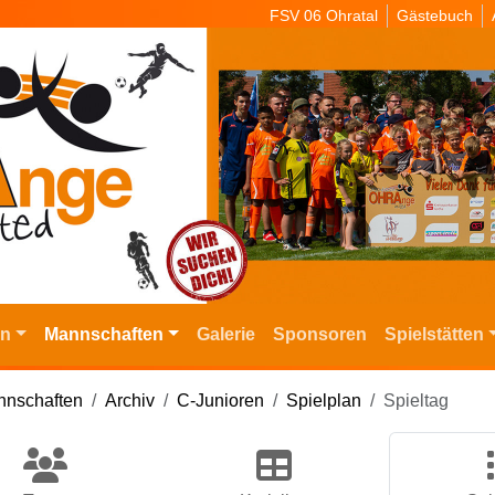
FSV 06 Ohratal
Gästebuch
in
Mannschaften
Galerie
Sponsoren
Spielstätten
nschaften
Archiv
C-Junioren
Spielplan
Spieltag