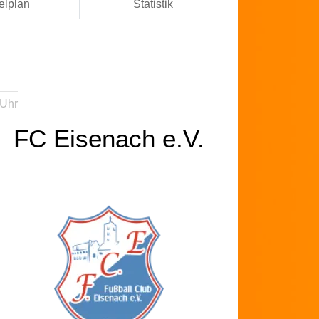
elplan
Statistik
 Uhr
FC Eisenach e.V.