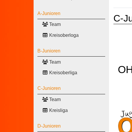
A-Junioren
C-Ju
Team
Kreisoberloga
B-Junioren
Team
OH
Kreisoberliga
C-Junioren
Team
Kreisliga
D-Junioren