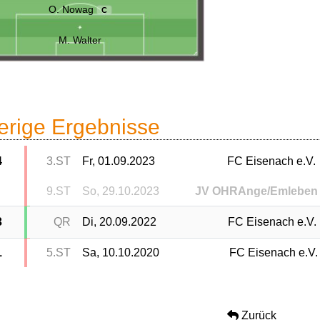
O. Nowag
C
M. Walter
erige Ergebnisse
4
3.ST
Fr, 01.09.2023
FC Eisenach e.V.
9.ST
So, 29.10.2023
JV OHRAnge/Emleben
3
QR
Di, 20.09.2022
FC Eisenach e.V.
1
5.ST
Sa, 10.10.2020
FC Eisenach e.V.
Zurück