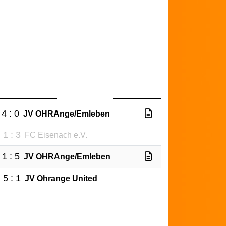
4 : 0
JV OHRAnge/Emleben
1 : 3
FC Eisenach e.V.
1 : 5
JV OHRAnge/Emleben
5 : 1
JV Ohrange United