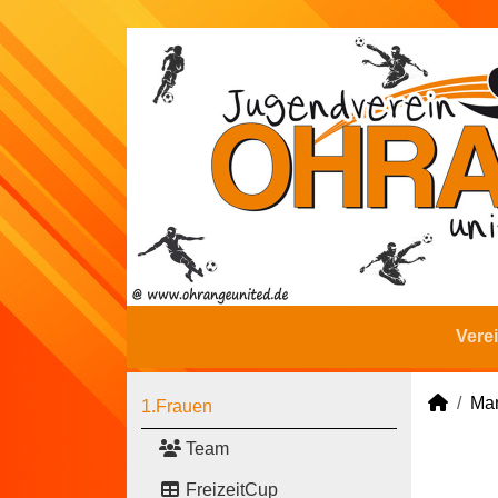
Vere
Man
1.Frauen
Team
FreizeitCup