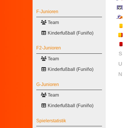
F-Junioren
Team
Kinderfußball (Funiño)
F2-Junioren
S
Team
U
Kinderfußball (Funiño)
N
G-Junioren
Team
Kinderfußball (Funiño)
Spielerstatistik