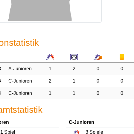
onstatistik
8
A-Junioren
1
2
0
0
5
C-Junioren
2
1
0
0
4
C-Junioren
1
1
0
0
mtstatistik
oren
C-Junioren
1
Spiel
3
Spiele