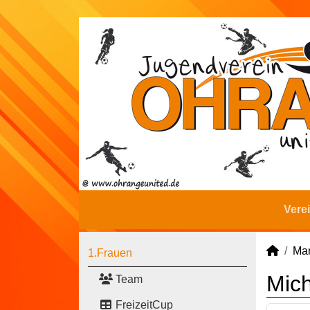
Vere
Man
1.Frauen
Mic
Team
FreizeitCup