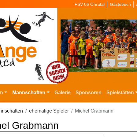
FSV 06 Ohratal
Gästebuch
in
Mannschaften
Galerie
Sponsoren
Spielstätten
nschaften
ehemalige Spieler
Michel Grabmann
hel Grabmann