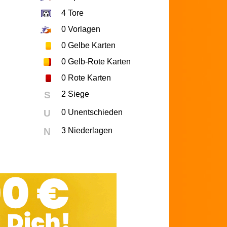
4
Tore
0
Vorlagen
0
Gelbe Karten
0
Gelb-Rote Karten
0
Rote Karten
S
2 Siege
U
0 Unentschieden
N
3 Niederlagen