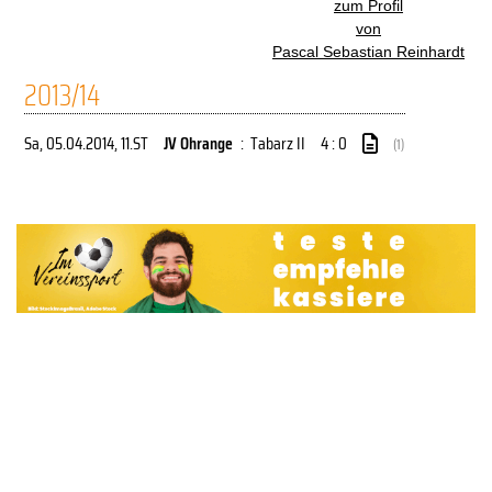
zum Profil
von
Pascal Sebastian Reinhardt
2013/14
Sa, 05.04.2014
, 11.ST
JV Ohrange
:
Tabarz II
4 : 0
(1)