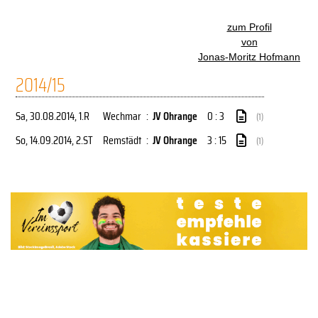
zum Profil
von
Jonas-Moritz Hofmann
2014/15
Sa, 30.08.2014
, 1.R
Wechmar
:
JV Ohrange
0 : 3
(1)
So, 14.09.2014
, 2.ST
Remstädt
:
JV Ohrange
3 : 15
(1)