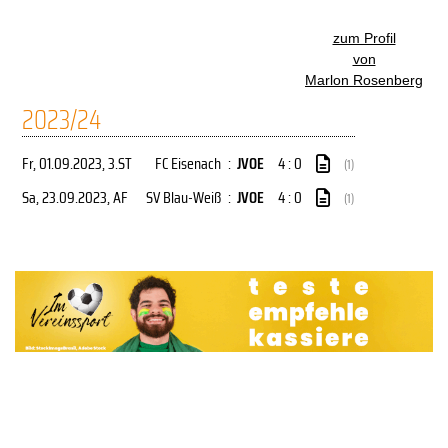
zum Profil
von
Marlon Rosenberg
2023/24
Fr, 01.09.2023
, 3.ST
FC Eisenach
:
JVOE
4 : 0
(1)
Sa, 23.09.2023
, AF
SV Blau-Weiß
:
JVOE
4 : 0
(1)