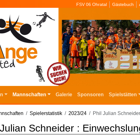
FSV 06 Ohratal
Gästebuch
in
Mannschaften
Galerie
Sponsoren
Spielstätten
nschaften
Spielerstatistik
2023/24
Phil Julian Schneide
 Julian Schneider : Einwechslu