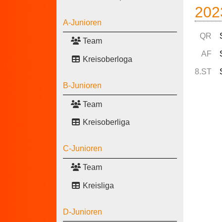
202
A-Junioren
QR
Team
AF
Kreisoberloga
8.ST
B-Junioren
Team
Kreisoberliga
C-Junioren
Team
Kreisliga
D-Junioren