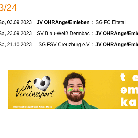
3/24
So, 03.09.2023
JV OHRAnge/Emleben
:
SG FC Eltetal
Sa, 23.09.2023
SV Blau-Weiß Dermbac
:
JV OHRAnge/Eml
Sa, 21.10.2023
SG FSV Creuzburg e.V
:
JV OHRAnge/Eml