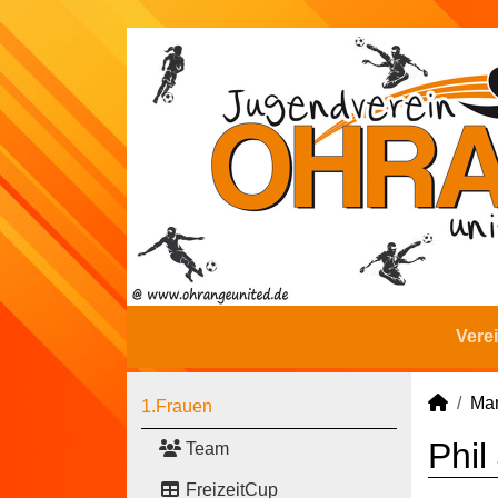
Vere
Man
1.Frauen
Phil
Team
FreizeitCup