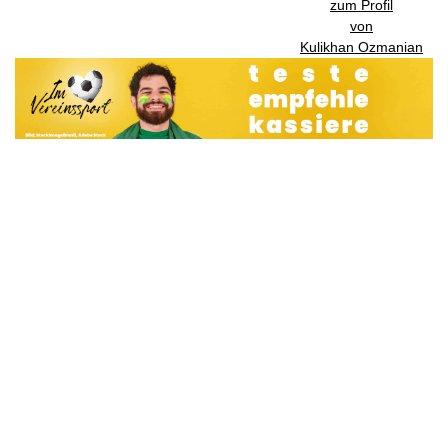
zum Profil
von
Kulikhan Ozmanian