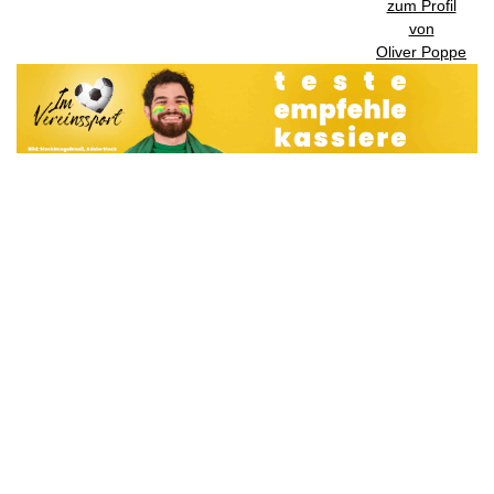
zum Profil
von
Oliver Poppe