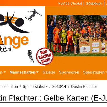
FSV 06 Ohratal
Gästebuch
in
Mannschaften
Galerie
Sponsoren
Spielstätten
nschaften
Spielerstatistik
2013/14
Dustin Plachter
in Plachter : Gelbe Karten (E-J