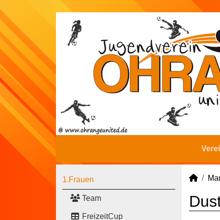
Vere
Man
1.Frauen
Dust
Team
FreizeitCup