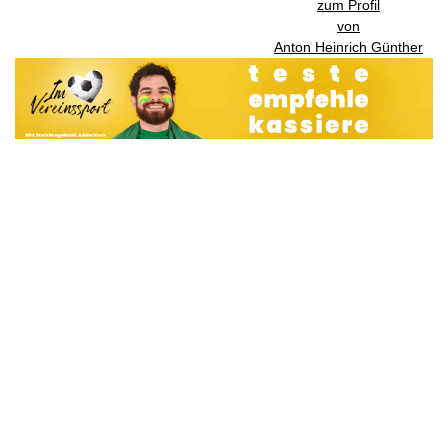
zum Profil
von
Anton Heinrich Günther