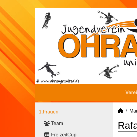
Vere
Man
1.Frauen
Rafa
Team
FreizeitCup