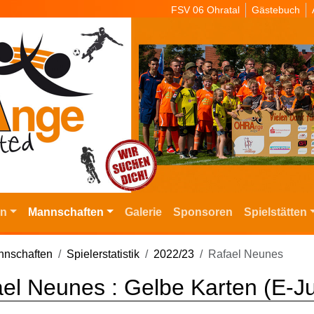
FSV 06 Ohratal
Gästebuch
in
Mannschaften
Galerie
Sponsoren
Spielstätten
nschaften
Spielerstatistik
2022/23
Rafael Neunes
el Neunes : Gelbe Karten (E-J