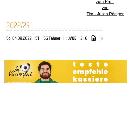
zum Profil
von
Tim - Julian Rödiger
2022/23
So, 04.09.2022
, 1.ST
SG Fahner II
:
JVOE
2 : 6
(1)