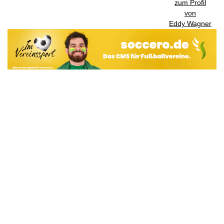
zum Profil
von
Eddy Wagner