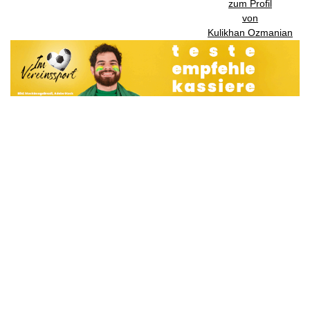
zum Profil
von
Kulikhan Ozmanian