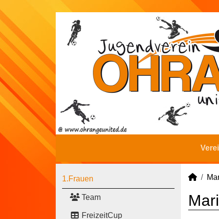
Vere
Man
1.Frauen
Mari
Team
FreizeitCup