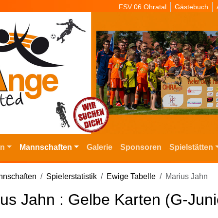
FSV 06 Ohratal
Gästebuch
in
Mannschaften
Galerie
Sponsoren
Spielstätten
nschaften
Spielerstatistik
Ewige Tabelle
Marius Jahn
us Jahn : Gelbe Karten (G-Juni