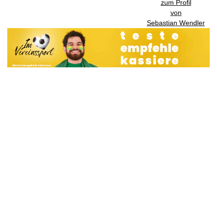
zum Profil
von
Sebastian Wendler