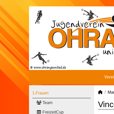
Vere
Man
1.Frauen
Vinc
Team
FreizeitCup