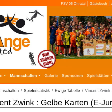
FSV 06 Ohratal
Gästebuch
in
Mannschaften
Galerie
Sponsoren
Spielstätten
nschaften
Spielerstatistik
Ewige Tabelle
Vincent Zwink
ent Zwink : Gelbe Karten (E-Ju