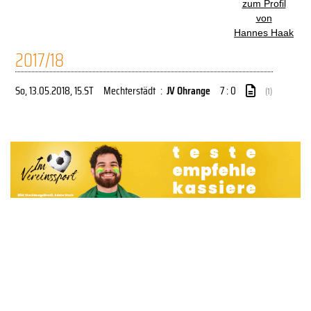
zum Profil
von
Hannes Haak
2017/18
So, 13.05.2018
, 15.ST
Mechterstädt
:
JV Ohrange
7 : 0
(1)