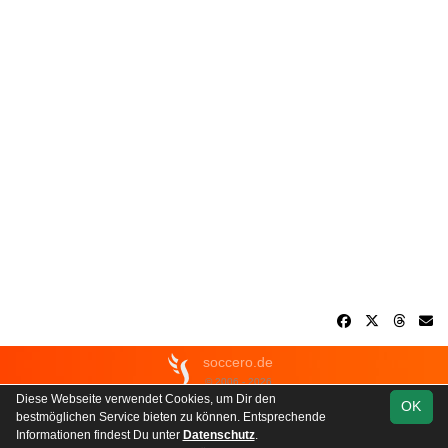
soccero.de
© 2006 - 2026
Diese Webseite verwendet Cookies, um Dir den
OK
Besucherstatistik
Kontakt
Impressum
Geburtstage
bestmöglichen Service bieten zu können. Entsprechende
Datenschutz
Informationen findest Du unter
Datenschutz
.