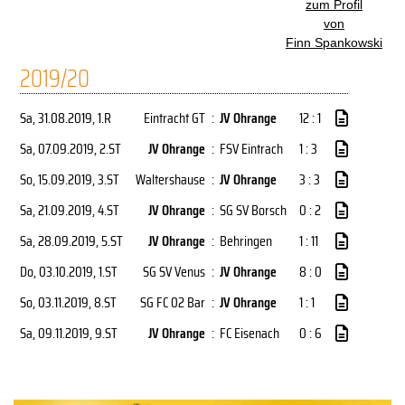
zum Profil
von
Finn Spankowski
2019/20
Sa, 31.08.2019
, 1.R
Eintracht GT
:
JV Ohrange
12 : 1
Sa, 07.09.2019
, 2.ST
JV Ohrange
:
FSV Eintrach
1 : 3
So, 15.09.2019
, 3.ST
Waltershause
:
JV Ohrange
3 : 3
Sa, 21.09.2019
, 4.ST
JV Ohrange
:
SG SV Borsch
0 : 2
Sa, 28.09.2019
, 5.ST
JV Ohrange
:
Behringen
1 : 11
Do, 03.10.2019
, 1.ST
SG SV Venus
:
JV Ohrange
8 : 0
So, 03.11.2019
, 8.ST
SG FC 02 Bar
:
JV Ohrange
1 : 1
Sa, 09.11.2019
, 9.ST
JV Ohrange
:
FC Eisenach
0 : 6