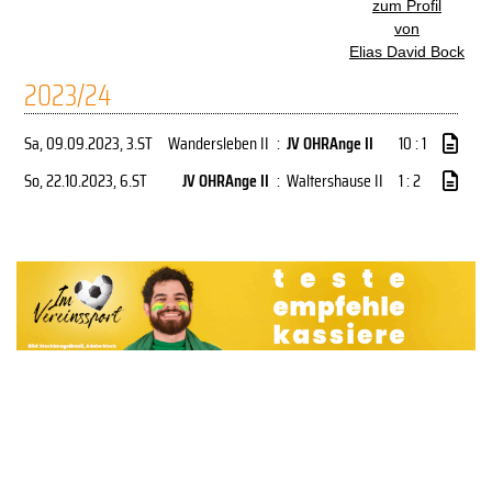
zum Profil
von
Elias David Bock
2023/24
Sa, 09.09.2023
, 3.ST
Wandersleben II
:
JV OHRAnge II
10 : 1
So, 22.10.2023
, 6.ST
JV OHRAnge II
:
Waltershause II
1 : 2