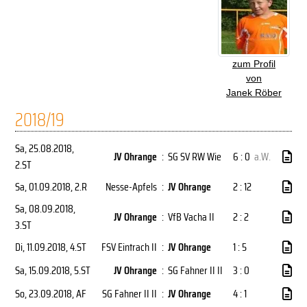
zum Profil
von
Janek Röber
2018/19
Sa, 25.08.2018
,
JV Ohrange
:
SG SV RW Wie
6 : 0
a.W.
2.ST
Sa, 01.09.2018
, 2.R
Nesse-Apfels
:
JV Ohrange
2 : 12
Sa, 08.09.2018
,
JV Ohrange
:
VfB Vacha II
2 : 2
3.ST
Di, 11.09.2018
, 4.ST
FSV Eintrach II
:
JV Ohrange
1 : 5
Sa, 15.09.2018
, 5.ST
JV Ohrange
:
SG Fahner II II
3 : 0
So, 23.09.2018
, AF
SG Fahner II II
:
JV Ohrange
4 : 1