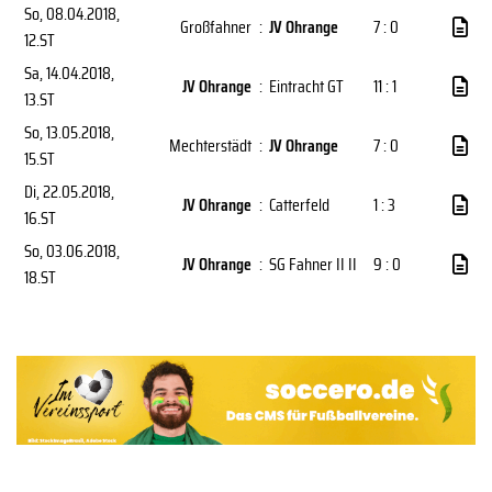
So, 08.04.2018
,
Großfahner
:
JV Ohrange
7 : 0
12.ST
Sa, 14.04.2018
,
JV Ohrange
:
Eintracht GT
11 : 1
13.ST
So, 13.05.2018
,
Mechterstädt
:
JV Ohrange
7 : 0
15.ST
Di, 22.05.2018
,
JV Ohrange
:
Catterfeld
1 : 3
16.ST
So, 03.06.2018
,
JV Ohrange
:
SG Fahner II II
9 : 0
18.ST