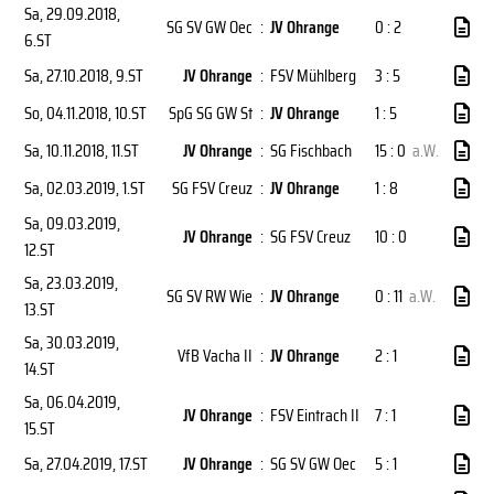
Sa, 29.09.2018
,
SG SV GW Oec
:
JV Ohrange
0 : 2
6.ST
Sa, 27.10.2018
, 9.ST
JV Ohrange
:
FSV Mühlberg
3 : 5
So, 04.11.2018
, 10.ST
SpG SG GW St
:
JV Ohrange
1 : 5
Sa, 10.11.2018
, 11.ST
JV Ohrange
:
SG Fischbach
15 : 0
a.W.
Sa, 02.03.2019
, 1.ST
SG FSV Creuz
:
JV Ohrange
1 : 8
Sa, 09.03.2019
,
JV Ohrange
:
SG FSV Creuz
10 : 0
12.ST
Sa, 23.03.2019
,
SG SV RW Wie
:
JV Ohrange
0 : 11
a.W.
13.ST
Sa, 30.03.2019
,
VfB Vacha II
:
JV Ohrange
2 : 1
14.ST
Sa, 06.04.2019
,
JV Ohrange
:
FSV Eintrach II
7 : 1
15.ST
Sa, 27.04.2019
, 17.ST
JV Ohrange
:
SG SV GW Oec
5 : 1