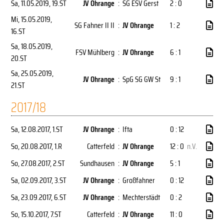
Sa, 11.05.2019
, 19.ST
JV Ohrange
:
SG ESV Gerst
2 : 0
Mi, 15.05.2019
,
SG Fahner II II
:
JV Ohrange
1 : 2
16.ST
Sa, 18.05.2019
,
FSV Mühlberg
:
JV Ohrange
6 : 1
20.ST
Sa, 25.05.2019
,
JV Ohrange
:
SpG SG GW St
9 : 1
21.ST
2017/18
Sa, 12.08.2017
, 1.ST
JV Ohrange
:
Ifta
0 : 12
So, 20.08.2017
, 1.R
Catterfeld
:
JV Ohrange
12 : 0
n.V.
So, 27.08.2017
, 2.ST
Sundhausen
:
JV Ohrange
5 : 1
Sa, 02.09.2017
, 3.ST
JV Ohrange
:
Großfahner
0 : 12
Sa, 23.09.2017
, 6.ST
JV Ohrange
:
Mechterstädt
0 : 2
So, 15.10.2017
, 7.ST
Catterfeld
:
JV Ohrange
11 : 0