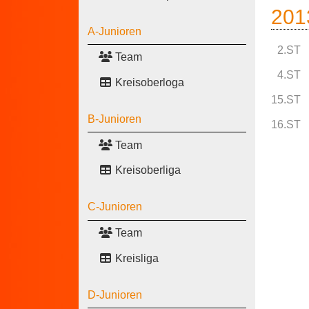
201
A-Junioren
2.ST
Team
4.ST
Kreisoberloga
15.ST
B-Junioren
16.ST
Team
Kreisoberliga
C-Junioren
Team
Kreisliga
D-Junioren