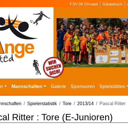
FSV 06 Ohratal
Gästebuch
in
Mannschaften
Galerie
Sponsoren
Spielstätten
nschaften
Spielerstatistik
Tore
2013/14
Pascal Ritter
al Ritter : Tore (E-Junioren)