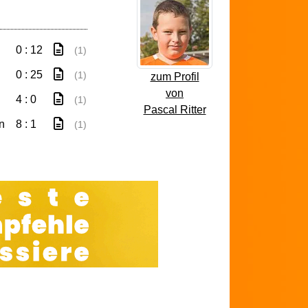
0 : 12
(1)
0 : 25
(1)
zum Profil
von
4 : 0
(1)
Pascal Ritter
n
8 : 1
(1)