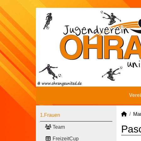
Vere
Man
1.Frauen
Pasc
Team
FreizeitCup