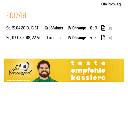
Ole Nowag
2017/18
So, 15.04.2018
, 15.ST
Großfahner
:
JV Ohrange
0 : 9
(1)
So, 03.06.2018
, 22.ST
Luisenthal
:
JV Ohrange
4 : 2
(1)