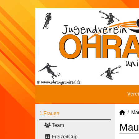
Vere
Man
1.Frauen
Maur
Team
FreizeitCup