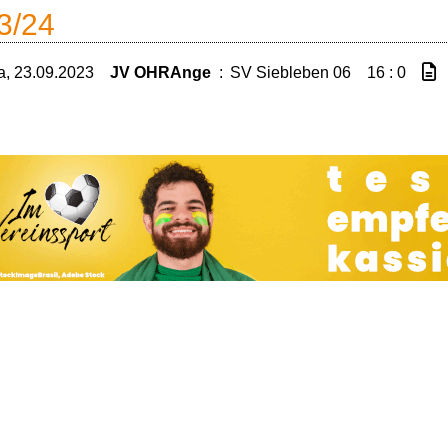
3/24
a, 23.09.2023
JV OHRAnge
:
SV Siebleben 06
16 : 0