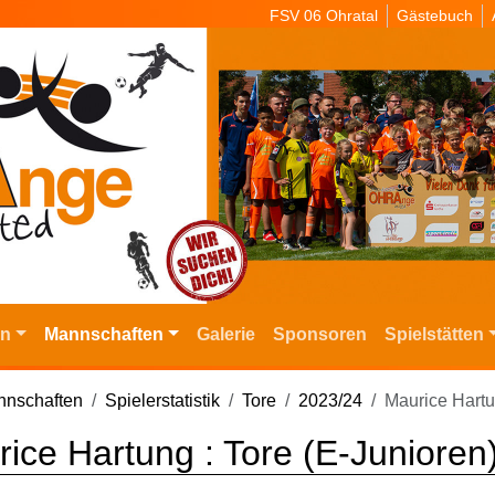
FSV 06 Ohratal
Gästebuch
in
Mannschaften
Galerie
Sponsoren
Spielstätten
nschaften
Spielerstatistik
Tore
2023/24
Maurice Hart
ice Hartung : Tore (E-Junioren