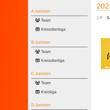
202
A-Junioren
2.R
S
Team
Kreisoberloga
B-Junioren
Team
Kreisoberliga
C-Junioren
Team
Kreisliga
D-Junioren