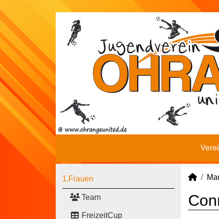
Vere
Man
1.Frauen
Conn
Team
FreizeitCup