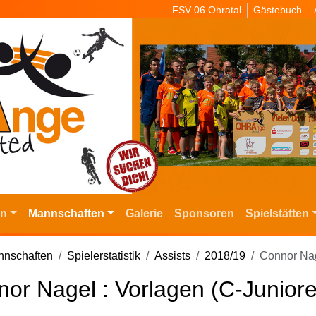
FSV 06 Ohratal
Gästebuch
in
Mannschaften
Galerie
Sponsoren
Spielstätten
nschaften
Spielerstatistik
Assists
2018/19
Connor Na
or Nagel : Vorlagen (C-Junior