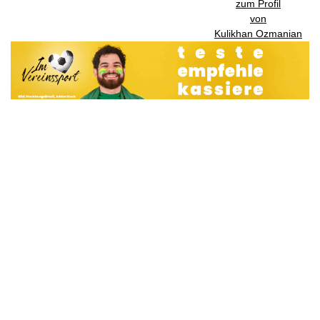
zum Profil
von
Kulikhan Ozmanian