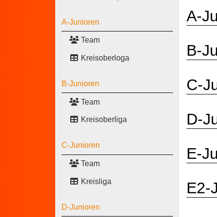
A-Ju
A-Junioren
Team
B-Ju
Kreisoberloga
C-J
B-Junioren
Team
D-J
Kreisoberliga
C-Junioren
E-Ju
Team
Kreisliga
E2-
D-Junioren