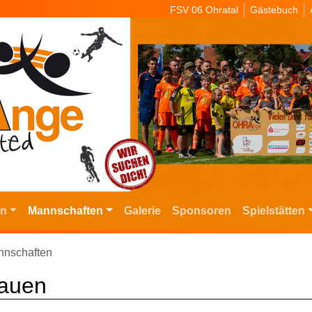
FSV 06 Ohratal
Gästebuch
in
Mannschaften
Galerie
Sponsoren
Spielstätten
nschaften
rauen