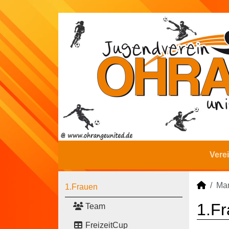
Vere
Man
1.Frauen
1.F
Team
FreizeitCup