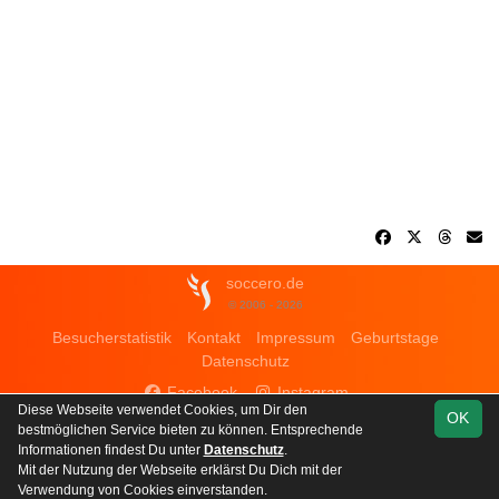
soccero.de
© 2006 - 2026
Besucherstatistik
Kontakt
Impressum
Geburtstage
Datenschutz
Facebook
Instagram
Diese Webseite verwendet Cookies, um Dir den
OK
bestmöglichen Service bieten zu können. Entsprechende
Informationen findest Du unter
Datenschutz
.
Mit der Nutzung der Webseite erklärst Du Dich mit der
Team
Kreisoberliga
Verwendung von Cookies einverstanden.