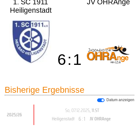
1. SC 1911
JV OHRAnge
Heiligenstadt
6
:
1
Bisherige Ergebnisse
Datum anzeigen
So, 07.12.2025
, 11.ST
2025/26
6 : 1
Heiligenstadt
JV OHRAnge