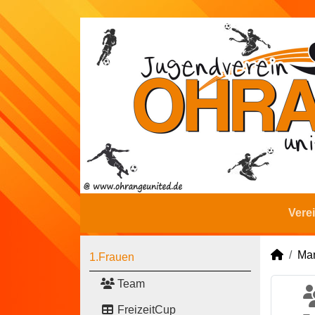
Vere
Man
1.Frauen
Team
FreizeitCup