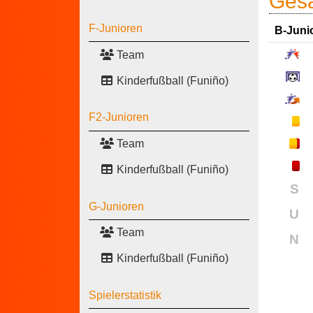
Gesa
F-Junioren
B-Juni
Team
Kinderfußball (Funiño)
F2-Junioren
Team
Kinderfußball (Funiño)
S
G-Junioren
U
Team
N
Kinderfußball (Funiño)
Spielerstatistik