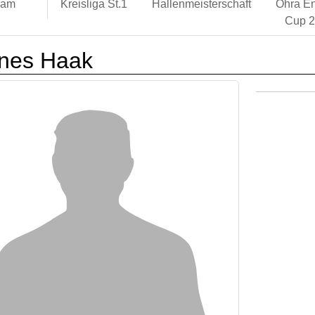
eam
Kreisliga St.1
Hallenmeisterschaft
Ohra En
Cup 
nes Haak