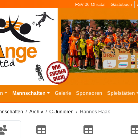
FSV 06 Ohratal
Gästebuch
in
Mannschaften
Galerie
Sponsoren
Spielstätten
nschaften
Archiv
C-Junioren
Hannes Haak