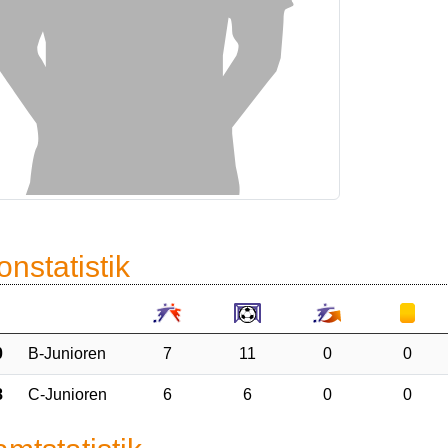
onstatistik
0
B-Junioren
7
11
0
0
8
C-Junioren
6
6
0
0