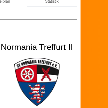
elplan
Statistik
Normania Treffurt II