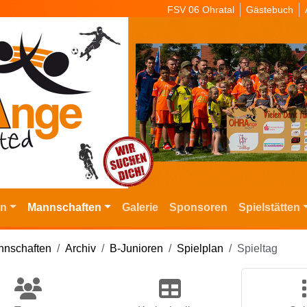
FSV 06 Ohratal
Gästebuch
in
Mannschaften
Galerie
Sponsoren
Spielstätten
nschaften
Archiv
B-Junioren
Spielplan
Spieltag