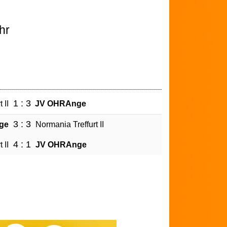
hr
1 : 3
 II
JV OHRAnge
3 : 3
ge
Normania Treffurt II
4 : 1
 II
JV OHRAnge