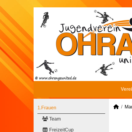
Vere
Man
1.Frauen
Team
FreizeitCup