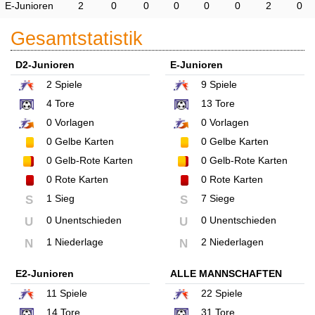
E-Junioren
2
0
0
0
0
0
2
0
Gesamtstatistik
D2-Junioren
E-Junioren
2
Spiele
9
Spiele
4
Tore
13
Tore
0
Vorlagen
0
Vorlagen
0
Gelbe Karten
0
Gelbe Karten
0
Gelb-Rote Karten
0
Gelb-Rote Karten
0
Rote Karten
0
Rote Karten
1 Sieg
7 Siege
S
S
0 Unentschieden
0 Unentschieden
U
U
1 Niederlage
2 Niederlagen
N
N
E2-Junioren
ALLE MANNSCHAFTEN
11
Spiele
22
Spiele
14
Tore
31
Tore