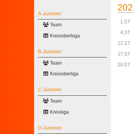
202
A-Junioren
1.ST
Team
4.ST
Kreisoberloga
12.ST
B-Junioren
17.ST
Team
20.ST
Kreisoberliga
C-Junioren
Team
Kreisliga
D-Junioren