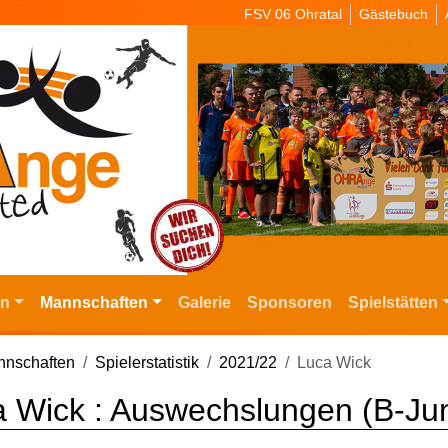
FSV 06 Ohratal
Gästebuch
in
Mannschaften
Galerie
Sponsoren
Spielstätten
nschaften
Spielerstatistik
2021/22
Luca Wick
 Wick : Auswechslungen (B-Jun