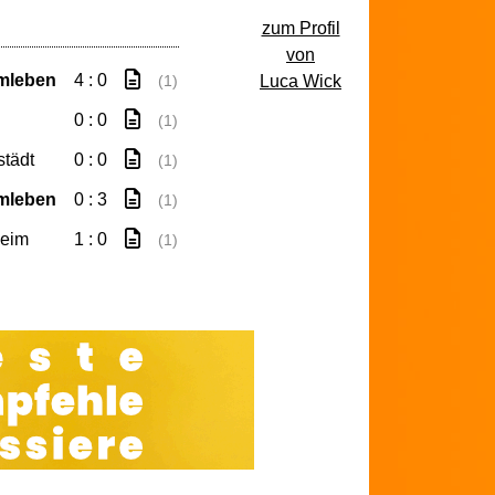
zum Profil
von
mleben
4 : 0
Luca Wick
(1)
0 : 0
(1)
tädt
0 : 0
(1)
mleben
0 : 3
(1)
eim
1 : 0
(1)