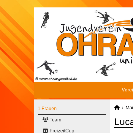
Vere
Man
1.Frauen
Luca
Team
FreizeitCup