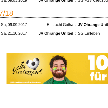
Sa, 09.03.2019
JV Ohrange United
:
SG FSV Creuzbur
7/18
Sa, 09.09.2017
Eintracht Gotha
:
JV Ohrange Uni
Sa, 21.10.2017
JV Ohrange United
:
SG Emleben