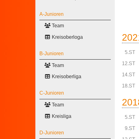
A-Junioren
Team
202
Kreisoberloga
5.ST
B-Junioren
12.ST
Team
14.ST
Kreisoberliga
18.ST
C-Junioren
201
Team
Kreisliga
5.ST
9.ST
D-Junioren