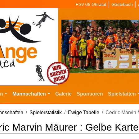
FSV 06 Ohratal
Gästebuch
in
Mannschaften
Galerie
Sponsoren
Spielstätten
nschaften
Spielerstatistik
Ewige Tabelle
Cedric Marvin 
ic Marvin Mäurer : Gelbe Karte