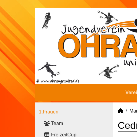
Vere
Man
1.Frauen
Cedr
Team
FreizeitCup