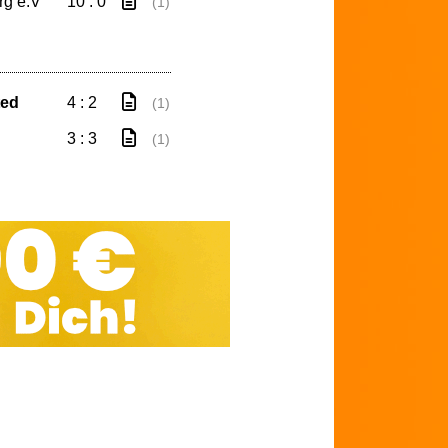
g e.V
10 : 0
(1)
ted
4 : 2
(1)
3 : 3
(1)