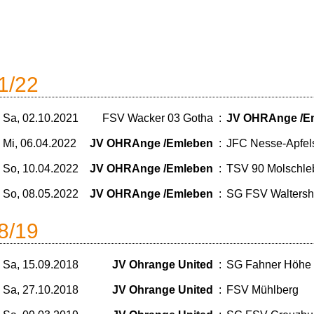
1/22
Sa, 02.10.2021
FSV Wacker 03 Gotha
:
JV OHRAnge /E
Mi, 06.04.2022
JV OHRAnge /Emleben
:
JFC Nesse-Apfels
So, 10.04.2022
JV OHRAnge /Emleben
:
TSV 90 Molschle
So, 08.05.2022
JV OHRAnge /Emleben
:
SG FSV Walters
8/19
Sa, 15.09.2018
JV Ohrange United
:
SG Fahner Höhe 
Sa, 27.10.2018
JV Ohrange United
:
FSV Mühlberg