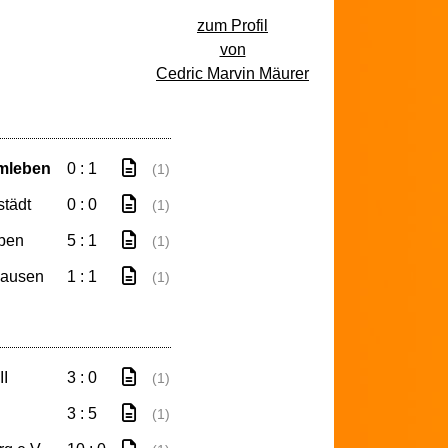
zum Profil
von
Cedric Marvin Mäurer
mleben
0 : 1
(1)
tädt
0 : 0
(1)
ben
5 : 1
(1)
hausen
1 : 1
(1)
II
3 : 0
(1)
3 : 5
(1)