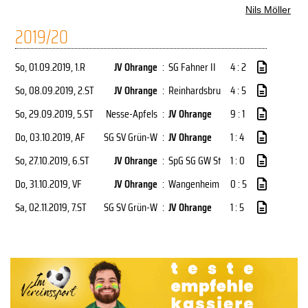
Nils Möller
2019/20
So, 01.09.2019
, 1.R
JV Ohrange
:
SG Fahner II
4 : 2
So, 08.09.2019
, 2.ST
JV Ohrange
:
Reinhardsbru
4 : 5
So, 29.09.2019
, 5.ST
Nesse-Apfels
:
JV Ohrange
9 : 1
Do, 03.10.2019
, AF
SG SV Grün-W
:
JV Ohrange
1 : 4
So, 27.10.2019
, 6.ST
JV Ohrange
:
SpG SG GW St
1 : 0
Do, 31.10.2019
, VF
JV Ohrange
:
Wangenheim
0 : 5
Sa, 02.11.2019
, 7.ST
SG SV Grün-W
:
JV Ohrange
1 : 5