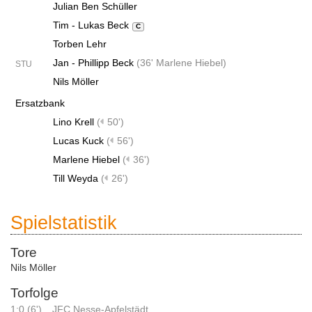
Julian Ben Schüller
Tim - Lukas Beck
C
Torben Lehr
Jan - Phillipp Beck
(
36' Marlene Hiebel
)
STU
Nils Möller
Ersatzbank
Lino Krell
(
50')
Lucas Kuck
(
56')
Marlene Hiebel
(
36')
Till Weyda
(
26')
Spielstatistik
Tore
Nils Möller
Torfolge
1:0 (6')
JFC Nesse-Apfelstädt