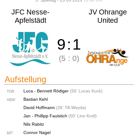
5. Spieltag - 29.09.2019
10:00 Uhr
JFC Nesse-
JV Ohrange
Apfelstädt
United
9
:
1
(5
:
0)
Aufstellung
Luca - Bennett Rödiger
(
56' Lucas Kuck
)
TOR
Bastian Kehl
ABW
David Hoffmann
(
26' Till Weyda
)
Jan - Phillipp Faulstich
(
50' Lino Krell
)
Nils Rabitz
Connor Nagel
MIT