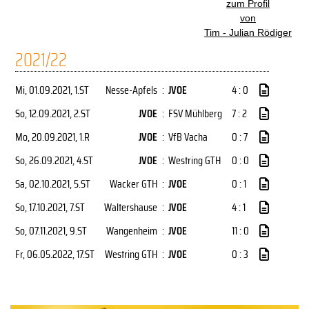
zum Profil
von
Tim - Julian Rödiger
2021/22
Mi, 01.09.2021
, 1.ST
Nesse-Apfels
:
JVOE
4 : 0
So, 12.09.2021
, 2.ST
JVOE
:
FSV Mühlberg
7 : 2
Mo, 20.09.2021
, 1.R
JVOE
:
VfB Vacha
0 : 7
So, 26.09.2021
, 4.ST
JVOE
:
Westring GTH
0 : 0
Sa, 02.10.2021
, 5.ST
Wacker GTH
:
JVOE
0 : 1
So, 17.10.2021
, 7.ST
Waltershause
:
JVOE
4 : 1
So, 07.11.2021
, 9.ST
Wangenheim
:
JVOE
11 : 0
Fr, 06.05.2022
, 17.ST
Westring GTH
:
JVOE
0 : 3