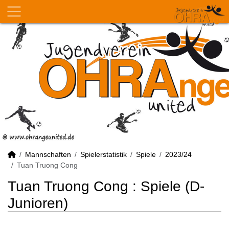
Mannschaften
Spielerstatistik
Spiele
2023/24
Tuan Truong Cong
Tuan Truong Cong : Spiele (D-
Junioren)