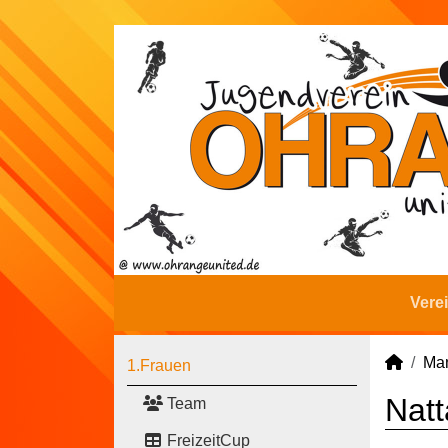
Vere
Man
1.Frauen
Natt
Team
FreizeitCup