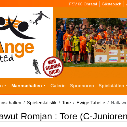
FSV 06 Ohratal
Gästebuch
in
Mannschaften
Galerie
Sponsoren
Spielstätten
nschaften
Spielerstatistik
Tore
Ewige Tabelle
Nattaw
awut Romjan : Tore (C-Junioren