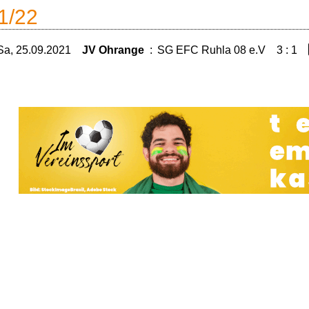
1/22
Sa, 25.09.2021
JV Ohrange
:
SG EFC Ruhla 08 e.V
3 : 1