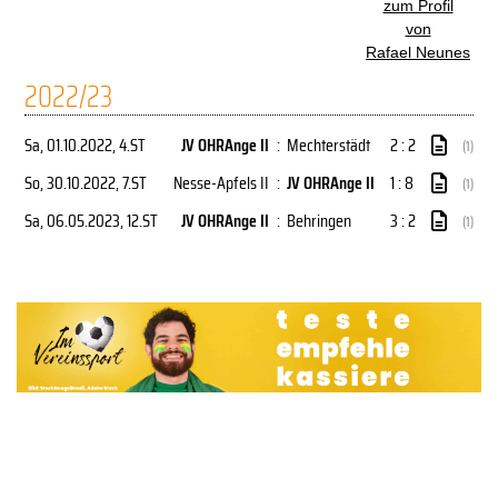
zum Profil
von
Rafael Neunes
2022/23
Sa, 01.10.2022
, 4.ST
JV OHRAnge II
:
Mechterstädt
2 : 2
(1)
So, 30.10.2022
, 7.ST
Nesse-Apfels II
:
JV OHRAnge II
1 : 8
(1)
Sa, 06.05.2023
, 12.ST
JV OHRAnge II
:
Behringen
3 : 2
(1)